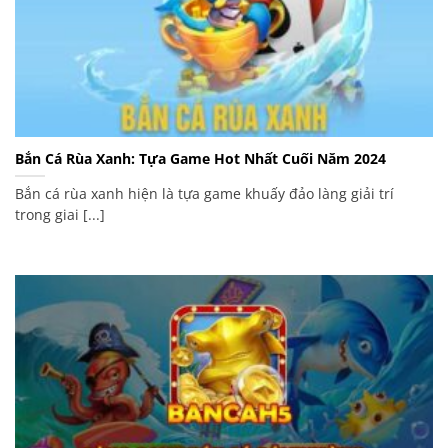
Bắn Cá Rùa Xanh: Tựa Game Hot Nhất Cuối Năm 2024
Bắn cá rùa xanh hiện là tựa game khuấy đảo làng giải trí
trong giai [...]