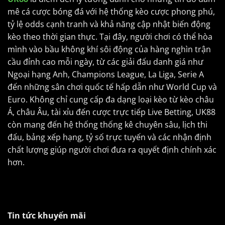
mê cá cược bóng đá với hệ thống kèo cược phong phú,
tỷ lệ odds cạnh tranh và khả năng cập nhật biến động
kèo theo thời gian thực. Tại đây, người chơi có thể hòa
mình vào bầu không khí sôi động của hàng nghìn trận
cầu đỉnh cao mỗi ngày, từ các giải đấu danh giá như
Ngoại hạng Anh, Champions League, La Liga, Serie A
đến những sân chơi quốc tế hấp dẫn như World Cup và
Euro. Không chỉ cung cấp đa dạng loại kèo từ kèo châu
Á, châu Âu, tài xỉu đến cược trực tiếp Live Betting, UK88
còn mang đến hệ thống thống kê chuyên sâu, lịch thi
đấu, bảng xếp hạng, tỷ số trực tuyến và các nhận định
chất lượng giúp người chơi đưa ra quyết định chính xác
hơn.
Tin tức khuyến mãi