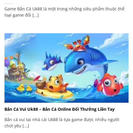
Game Bắn Cá Uk88 là một trong những siêu phẩm thuộc thể
loại game đổi [...]
Bắn Cá Vui Uk88 – Bắn Cá Online Đổi Thưởng Liền Tay
Bắn cá vui tại nhà cái Uk88 là tựa game được nhiều người
chơi yêu [...]