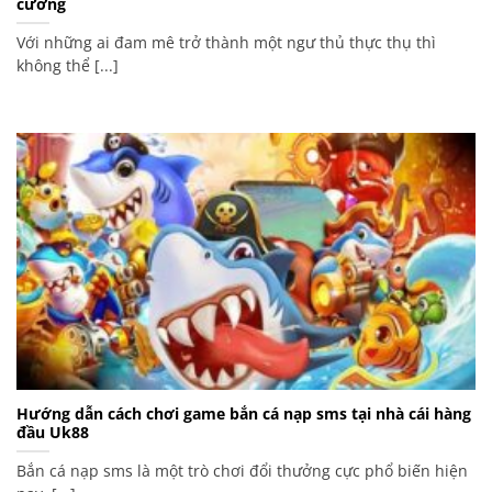
cương
Với những ai đam mê trở thành một ngư thủ thực thụ thì
không thể [...]
Hướng dẫn cách chơi game bắn cá nạp sms tại nhà cái hàng
đầu Uk88
Bắn cá nạp sms là một trò chơi đổi thưởng cực phổ biến hiện