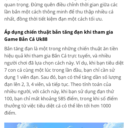
quan trọng. Đừng quên điều chỉnh thời gian giữa các
lần bắn một cách thông minh để thu thập nhiều cá
nhất, đồng thời tiết kiệm đạn một cách tối ưu.
Áp dụng chiến thuật bắn tăng đạn khi tham gia
Game Bắn Cá Uk88
Bắn tăng đạn là một trong những chiến thuật ăn tiền
hiệu quả khi tham gia Bắn Cá trực tuyến, và nhiều
người chơi đã lựa chọn cách này. Ví dụ, khi bạn tiêu diệt
7 con cá cùng một lúc trong lần đầu, bạn chỉ cần sử
dụng 1 viên đạn. Sau đó, bạn có thể tăng dần số lượng
đạn lên 2, 3, 4 viên, và tiếp tục. Theo tính toán của
nhiều người, với cách này, khi bạn sử dụng đạn thứ
100, bạn chỉ mất khoảng 585 điểm, trong khi số điểm
thưởng từ việc tiêu diệt cá có thể lên tới hơn 1000
điểm.