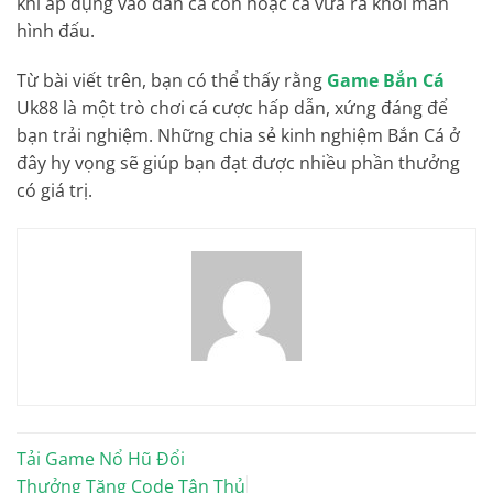
khi áp dụng vào đàn cá con hoặc cá vừa ra khỏi màn
hình đấu.
Từ bài viết trên, bạn có thể thấy rằng
Game Bắn Cá
Uk88 là một trò chơi cá cược hấp dẫn, xứng đáng để
bạn trải nghiệm. Những chia sẻ kinh nghiệm Bắn Cá ở
đây hy vọng sẽ giúp bạn đạt được nhiều phần thưởng
có giá trị.
Tải Game Nổ Hũ Đổi
Thưởng Tặng Code Tân Thủ