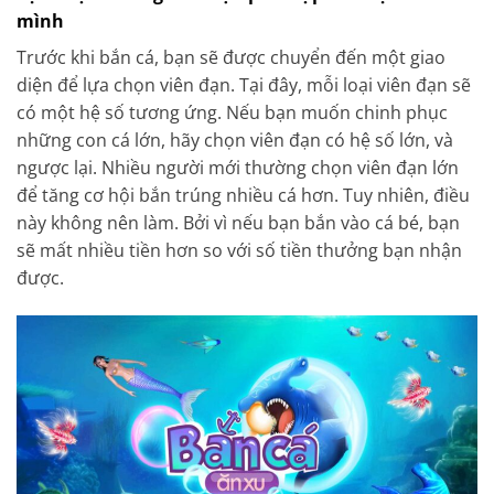
mình
Trước khi bắn cá, bạn sẽ được chuyển đến một giao
diện để lựa chọn viên đạn. Tại đây, mỗi loại viên đạn sẽ
có một hệ số tương ứng. Nếu bạn muốn chinh phục
những con cá lớn, hãy chọn viên đạn có hệ số lớn, và
ngược lại. Nhiều người mới thường chọn viên đạn lớn
để tăng cơ hội bắn trúng nhiều cá hơn. Tuy nhiên, điều
này không nên làm. Bởi vì nếu bạn bắn vào cá bé, bạn
sẽ mất nhiều tiền hơn so với số tiền thưởng bạn nhận
được.