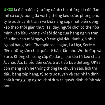
UK88
là điểm đến lý tưởng dành cho những tín đồ đam
mê cá cược bóng đá với hệ thống kèo cược phong phú,
tỷ lệ odds cạnh tranh và khả năng cập nhật biến động
kèo theo thời gian thực. Tại đây, người chơi có thể hòa
mình vào bầu không khí sôi động của hàng nghìn trận
cầu đỉnh cao mỗi ngày, từ các giải đấu danh giá như
Ngoại hạng Anh, Champions League, La Liga, Serie A
đến những sân chơi quốc tế hấp dẫn như World Cup và
Euro. Không chỉ cung cấp đa dạng loại kèo từ kèo châu
Á, châu Âu, tài xỉu đến cược trực tiếp Live Betting, UK88
còn mang đến hệ thống thống kê chuyên sâu, lịch thi
đấu, bảng xếp hạng, tỷ số trực tuyến và các nhận định
chất lượng giúp người chơi đưa ra quyết định chính xác
hơn.