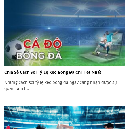
Chia Sẻ Cách Soi Tỷ Lệ Kèo Bóng Đá Chi Tiết Nhất
Những cách soi tỷ lệ kèo bóng đá ngày càng nhận được sự
quan tâm [...]