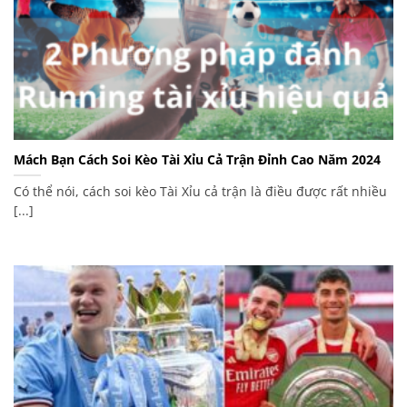
Mách Bạn Cách Soi Kèo Tài Xỉu Cả Trận Đỉnh Cao Năm 2024
Có thể nói, cách soi kèo Tài Xỉu cả trận là điều được rất nhiều
[...]