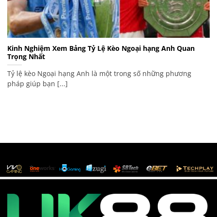
Kinh Nghiệm Xem Bảng Tỷ Lệ Kèo Ngoại hạng Anh Quan
Trọng Nhất
Tỷ lệ kèo Ngoại hạng Anh là một trong số những phương
pháp giúp bạn [...]