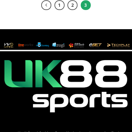
1
2
3