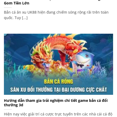
Gom Tiền Lớn
Bắn cá ăn xu UK88 hiện đang chiếm sóng rộng rãi trên toàn
quốc. Tuy [...]
Hướng dẫn tham gia trải nghiệm chi tiết game bắn cá đổi
thưởng 3d
Hiện nay việc giải trí cá cược trực tuyến trên các nhà cái cá độ