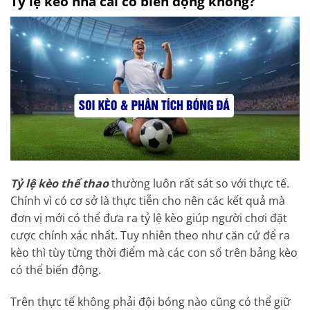
Tỷ lệ kèo nhà cái có biến động không?
Tỷ lệ kèo thể thao
thường luôn rất sát so với thực tế.
Chính vì có cơ sở là thực tiễn cho nên các kết quả mà
đơn vị mới có thể đưa ra tỷ lệ kèo giúp người chơi đặt
cược chính xác nhất. Tuy nhiên theo như căn cứ để ra
kèo thì tùy từng thời điểm mà các con số trên bảng kèo
có thể biến động.
Trên thực tế không phải đội bóng nào cũng có thể giữ