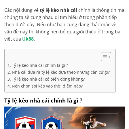
Các nội dung về
tỷ lệ kèo nhà cái
chính là thông tin mà
chúng ta sẽ cùng nhau đi tìm hiểu ở trong phần tiếp
theo dưới đây. Nếu như bạn cũng đang thắc mắc về
vấn đề này thì không nên bỏ qua giới thiệu ở trong bài
viết của
Uk88
.
Tỷ lệ kèo nhà cái chính là gì ?
Nhà cái đưa ra tỷ lệ kèo dựa theo những căn cứ gì?
Tỷ lệ kèo nhà cái có biến động không?
Nên chọn soi kèo vào thời điểm nào?
Tỷ lệ kèo nhà cái chính là gì ?