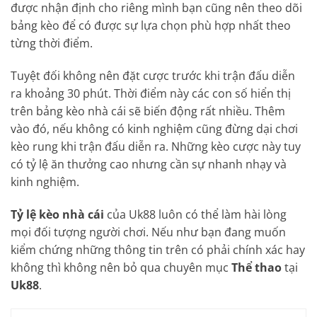
được nhận định cho riêng mình bạn cũng nên theo dõi
bảng kèo để có được sự lựa chọn phù hợp nhất theo
từng thời điểm.
Tuyệt đối không nên đặt cược trước khi trận đấu diễn
ra khoảng 30 phút. Thời điểm này các con số hiển thị
trên bảng kèo nhà cái sẽ biến động rất nhiều. Thêm
vào đó, nếu không có kinh nghiệm cũng đừng dại chơi
kèo rung khi trận đấu diễn ra. Những kèo cược này tuy
có tỷ lệ ăn thưởng cao nhưng cần sự nhanh nhạy và
kinh nghiệm.
Tỷ lệ kèo nhà cái
của Uk88 luôn có thể làm hài lòng
mọi đối tượng người chơi. Nếu như bạn đang muốn
kiểm chứng những thông tin trên có phải chính xác hay
không thì không nên bỏ qua chuyên mục
Thể thao
tại
Uk88
.