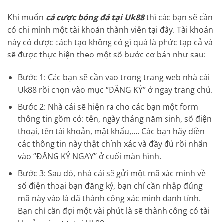
Khi muốn
cá cược bóng đá tại Uk88
thì các bạn sẽ cần
có chi mình một tài khoản thành viên tại đây. Tài khoản
này có được cách tạo không có gì quá là phức tạp cả và
sẽ được thực hiện theo một số bước cơ bản như sau:
Bước 1: Các bạn sẽ cần vào trong trang web nhà cái
Uk88 rồi chọn vào mục ‘’ĐĂNG KÝ’’ ở ngay trang chủ.
Bước 2: Nhà cái sẽ hiện ra cho các bạn một form
thông tin gồm có: tên, ngày tháng năm sinh, số điện
thoại, tên tài khoản, mật khẩu,…. Các bạn hãy điền
các thông tin này thật chính xác và đầy đủ rồi nhấn
vào ‘’ĐĂNG KÝ NGAY’’ ở cuối màn hình.
Bước 3: Sau đó, nhà cái sẽ gửi một mã xác minh về
số điện thoại bạn đăng ký, bạn chỉ cần nhập đúng
mã này vào là đã thành công xác minh danh tính.
Bạn chỉ cần đợi một vài phút là sẽ thành công có tài