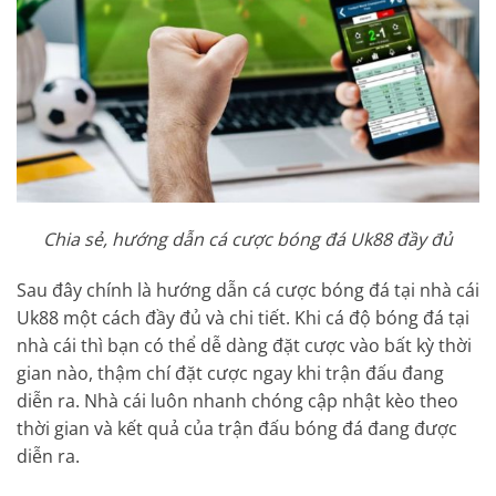
Chia sẻ, hướng dẫn cá cược bóng đá Uk88 đầy đủ
Sau đây chính là hướng dẫn cá cược bóng đá tại nhà cái
Uk88 một cách đầy đủ và chi tiết. Khi cá độ bóng đá tại
nhà cái thì bạn có thể dễ dàng đặt cược vào bất kỳ thời
gian nào, thậm chí đặt cược ngay khi trận đấu đang
diễn ra. Nhà cái luôn nhanh chóng cập nhật kèo theo
thời gian và kết quả của trận đấu bóng đá đang được
diễn ra.