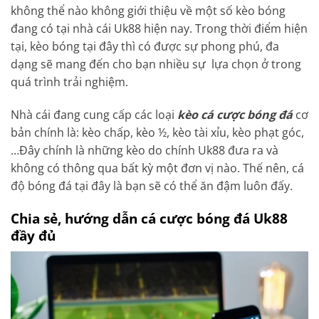
không thể nào không giới thiệu về một số kèo bóng
đang có tại nhà cái Uk88 hiện nay. Trong thời điểm hiện
tại, kèo bóng tại đây thì có được sự phong phú, đa
dạng sẽ mang đến cho bạn nhiều sự lựa chọn ở trong
quá trình trải nghiệm.
Nhà cái đang cung cấp các loại
kèo cá cược bóng đá
cơ
bản chính là: kèo chấp, kèo ½, kèo tài xỉu, kèo phạt góc,
…Đây chính là những kèo do chính Uk88 đưa ra và
không có thông qua bất kỳ một đơn vị nào. Thế nên, cá
độ bóng đá tại đây là bạn sẽ có thể ăn đậm luôn đấy.
Chia sẻ, hướng dẫn cá cược bóng đá Uk88
đầy đủ