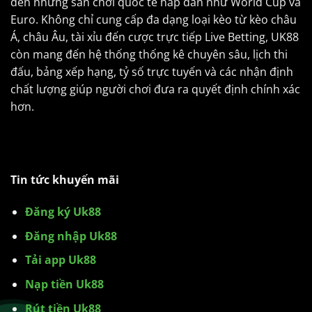
đến những sân chơi quốc tế hấp dẫn như World Cup và
Euro. Không chỉ cung cấp đa dạng loại kèo từ kèo châu
Á, châu Âu, tài xỉu đến cược trực tiếp Live Betting, UK88
còn mang đến hệ thống thống kê chuyên sâu, lịch thi
đấu, bảng xếp hạng, tỷ số trực tuyến và các nhận định
chất lượng giúp người chơi đưa ra quyết định chính xác
hơn.
Tin tức khuyến mãi
Đăng ký Uk88
Đăng nhập Uk88
Tải app Uk88
Nạp tiền Uk88
Rút tiền Uk88