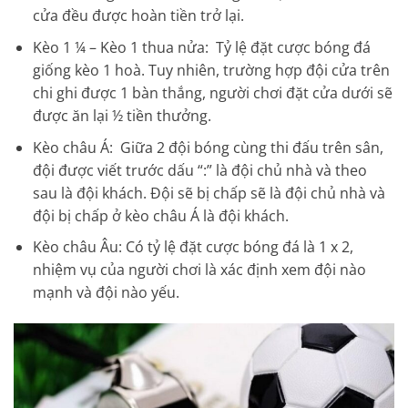
cửa đều được hoàn tiền trở lại.
Kèo 1 ¼ – Kèo 1 thua nửa: Tỷ lệ đặt cược bóng đá
giống kèo 1 hoà. Tuy nhiên, trường hợp đội cửa trên
chi ghi được 1 bàn thắng, người chơi đặt cửa dưới sẽ
được ăn lại ½ tiền thưởng.
Kèo châu Á: Giữa 2 đội bóng cùng thi đấu trên sân,
đội được viết trước dấu “:” là đội chủ nhà và theo
sau là đội khách. Đội sẽ bị chấp sẽ là đội chủ nhà và
đội bị chấp ở kèo châu Á là đội khách.
Kèo châu Âu: Có tỷ lệ đặt cược bóng đá là 1 x 2,
nhiệm vụ của người chơi là xác định xem đội nào
mạnh và đội nào yếu.