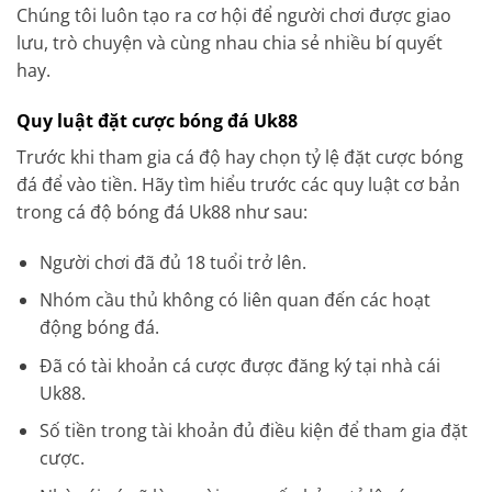
Chúng tôi luôn tạo ra cơ hội để người chơi được giao
lưu, trò chuyện và cùng nhau chia sẻ nhiều bí quyết
hay.
Quy luật đặt cược bóng đá Uk88
Trước khi tham gia cá độ hay chọn tỷ lệ đặt cược bóng
đá để vào tiền. Hãy tìm hiểu trước các quy luật cơ bản
trong cá độ bóng đá Uk88 như sau:
Người chơi đã đủ 18 tuổi trở lên.
Nhóm cầu thủ không có liên quan đến các hoạt
động bóng đá.
Đã có tài khoản cá cược được đăng ký tại nhà cái
Uk88.
Số tiền trong tài khoản đủ điều kiện để tham gia đặt
cược.