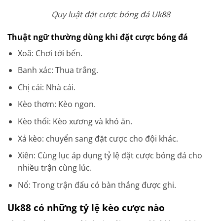
Quy luật đặt cược bóng đá Uk88
Thuật ngữ thường dùng khi đặt cược bóng đá
Xoã: Chơi tới bến.
Banh xác: Thua trắng.
Chị cái: Nhà cái.
Kèo thơm: Kèo ngon.
Kèo thối: Kèo xương và khó ăn.
Xả kèo: chuyển sang đặt cược cho đội khác.
Xiên: Cùng lục áp dụng tỷ lệ đặt cược bóng đá cho
nhiều trận cùng lúc.
Nổ: Trong trận đấu có bàn thắng được ghi.
Uk88 có những tỷ lệ kèo cược nào