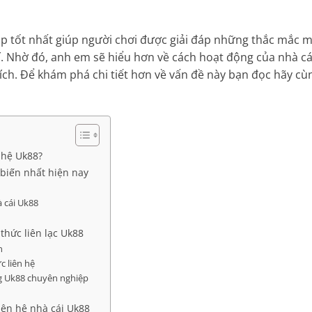
p tốt nhất giúp người chơi được giải đáp những thắc mắc 
trí. Nhờ đó, anh em sẽ hiểu hơn về cách hoạt động của nhà c
hích. Để khám phá chi tiết hơn về vấn đề này bạn đọc hãy cù
 hệ Uk88?
 biến nhất hiện nay
à cái Uk88
thức liên lạc Uk88
n
 liên hệ
g Uk88 chuyên nghiệp
liên hệ nhà cái Uk88