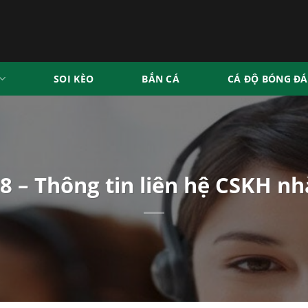
SOI KÈO
BẮN CÁ
CÁ ĐỘ BÓNG ĐÁ
 – Thông tin liên hệ CSKH nhà