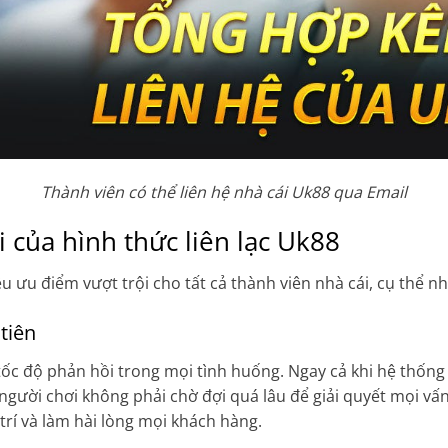
Thành viên có thể liên hệ nhà cái Uk88 qua Email
 của hình thức liên lạc Uk88
 ưu điểm vượt trội cho tất cả thành viên nhà cái, cụ thể n
 tiên
ốc độ phản hồi trong mọi tình huống. Ngay cả khi hệ thống q
gười chơi không phải chờ đợi quá lâu để giải quyết mọi vấn
trí và làm hài lòng mọi khách hàng.