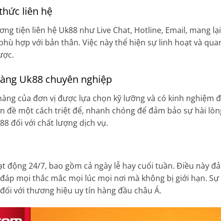
hức liên hệ
ng tiện liên hệ Uk88 như Live Chat, Hotline, Email, mang lạ
 phù hợp với bản thân. Việc này thể hiện sự linh hoạt và q
ược.
hàng Uk88 chuyên nghiệp
àng của đơn vị được lựa chọn kỹ lưỡng và có kinh nghiệm đ
ấn đề một cách triệt để, nhanh chóng để đảm bảo sự hài lòn
88 đối với chất lượng dịch vụ.
ạt động 24/7, bao gồm cả ngày lễ hay cuối tuần. Điều này 
 đáp mọi thắc mắc mọi lúc mọi nơi mà không bị giới hạn. Sự
đối với thương hiệu uy tín hàng đầu châu Á.