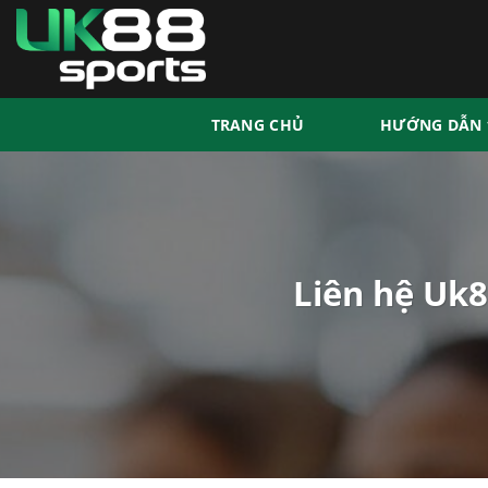
Bỏ
qua
nội
dung
TRANG CHỦ
HƯỚNG DẪN
Liên hệ Uk88