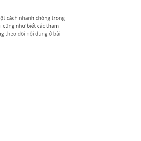
một cách nhanh chóng trong
ái cũng như biết các tham
ng theo dõi nội dung ở bài