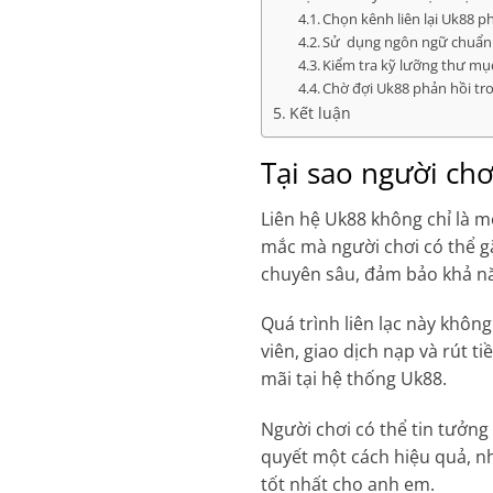
Chọn kênh liên lại Uk88 
Sử dụng ngôn ngữ chuẩn m
Kiểm tra kỹ lưỡng thư m
Chờ đợi Uk88 phản hồi tro
Kết luận
Tại sao người chơ
Liên hệ Uk88 không chỉ là 
mắc mà người chơi có thể g
chuyên sâu, đảm bảo khả năn
Quá trình liên lạc này khôn
viên, giao dịch nạp và rút t
mãi tại hệ thống Uk88.
Người chơi có thể tin tưởn
quyết một cách hiệu quả, nh
tốt nhất cho anh em.