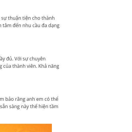
i sự thuận tiện cho thành
uan tâm đến nhu cầu đa dạng
ầy đủ. Với sự chuyên
g của thành viên. Khả năng
đảm bảo rằng anh em có thể
 sẵn sàng này thể hiện tầm