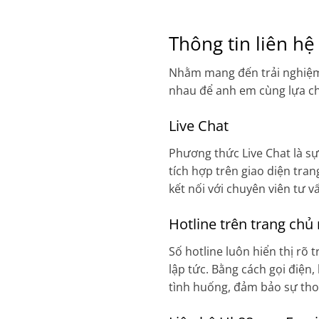
Thông tin liên h
Nhằm mang đến trải nghiệm 
nhau để anh em cùng lựa 
Live Chat
Phương thức Live Chat là sự 
tích hợp trên giao diện tra
kết nối với chuyên viên tư v
Hotline trên trang chủ
Số hotline luôn hiển thị rõ t
lập tức. Bằng cách gọi điện
tình huống, đảm bảo sự tho