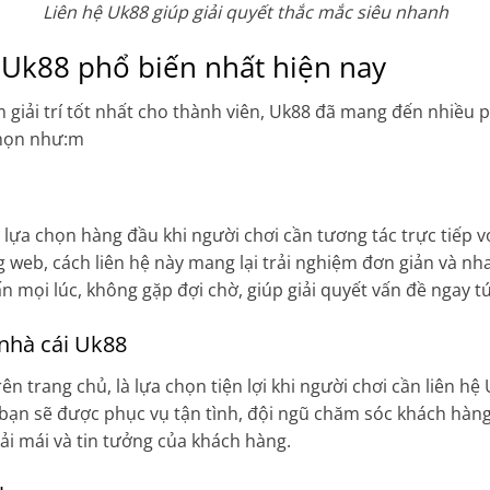
Liên hệ Uk88 giúp giải quyết thắc mắc siêu nhanh
ệ Uk88 phổ biến nhất hiện nay
giải trí tốt nhất cho thành viên, Uk88 đã mang đến nhiều 
chọn như:m
lựa chọn hàng đầu khi người chơi cần tương tác trực tiếp với
ng web, cách liên hệ này mang lại trải nghiệm đơn giản và n
ấn mọi lúc, không gặp đợi chờ, giúp giải quyết vấn đề ngay tứ
 nhà cái Uk88
rên trang chủ, là lựa chọn tiện lợi khi người chơi cần liên h
, bạn sẽ được phục vụ tận tình, đội ngũ chăm sóc khách hàn
ải mái và tin tưởng của khách hàng.