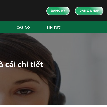
ĐĂNG KÝ
ĐĂNG NHẬP
CASINO
TIN TỨC
 cái chi tiết