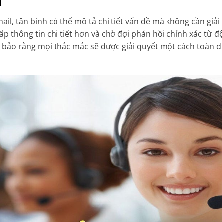
l
mail, tân binh có thể mô tả chi tiết vấn đề mà không cần giải
ấp thông tin chi tiết hơn và chờ đợi phản hồi chính xác từ 
ảm bảo rằng mọi thắc mắc sẽ được giải quyết một cách toàn 